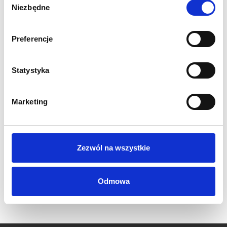
Niezbędne
zgody
Ostateczna wysokość opłaty za udostępnienie materiałów zasobu
Preferencje
zostanie podana na podstawie informacji podanych we wniosku na
dalszym etapie zamówienia.
Statystyka
Dostępne opcje
Marketing
forma udostępnienia:
Ilość
Zezwól na wszystkie
Odmowa
Dodaj do koszyka