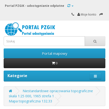
Portal PZGiK - udostępnianie odpłatne
Moje konto
Portal mapowy
0
Kategorie
Niestandardowe opracowania topograficzne
skala 1:25 000, 1965 strefa 1
Mapa topograficzna 132.33