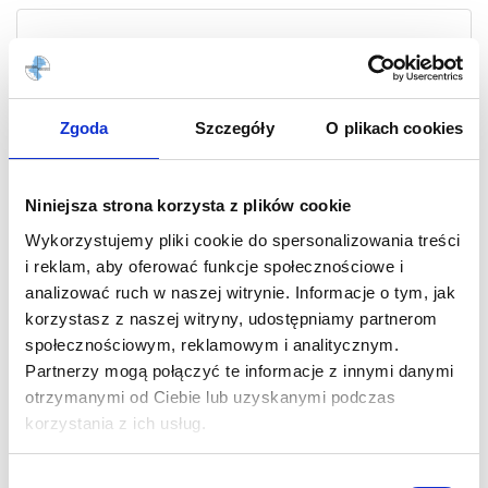
Zgoda
Szczegóły
O plikach cookies
Niniejsza strona korzysta z plików cookie
Wykorzystujemy pliki cookie do spersonalizowania treści
i reklam, aby oferować funkcje społecznościowe i
analizować ruch w naszej witrynie. Informacje o tym, jak
Opis
Metadane
korzystasz z naszej witryny, udostępniamy partnerom
społecznościowym, reklamowym i analitycznym.
Niestandardowe opracowanie topograficzne w skali 1:25000 i układzie
Partnerzy mogą połączyć te informacje z innymi danymi
współrzędnych 1965 strefa 1.
otrzymanymi od Ciebie lub uzyskanymi podczas
korzystania z ich usług.
Mapa topograficzna 132.33
Wybór
Nazwa arkusza/obszaru: PAJĘCZNO