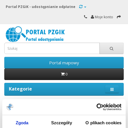
Portal PZGiK - udostępnianie odpłatne
Moje konto
Portal mapowy
0
Kategorie
Dostawa i płatność
Zgoda
Szczegóły
O plikach cookies
Dostawa i płatność