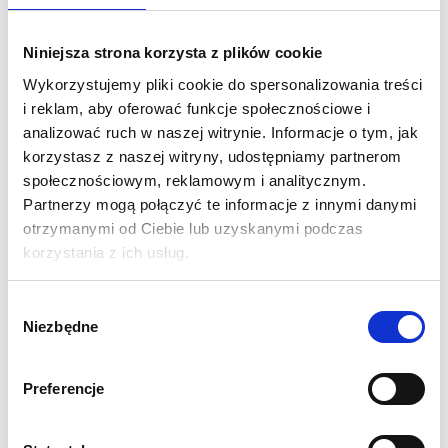
Płatność za e-usługi udostępnione w Portalu PZGiK może być
zrealizowana na następujące sposoby:
Niniejsza strona korzysta z plików cookie
a) usługa szybkich płatności internetowych PayByNet dostarczaną przez
Wykorzystujemy pliki cookie do spersonalizowania treści
Krajową Izbę Rozliczeniową Spółka Akcyjna (KIR),
i reklam, aby oferować funkcje społecznościowe i
b) przelew bankowy,
analizować ruch w naszej witrynie. Informacje o tym, jak
c) gotówka przy odbiorze osobistym w siedzibie Usługodawcy.
korzystasz z naszej witryny, udostępniamy partnerom
Udostępnienie materiałów może odbyć się na następujące
społecznościowym, reklamowym i analitycznym.
sposoby:
Partnerzy mogą połączyć te informacje z innymi danymi
a) odbiór osobisty w siedzibie Usługodawcy,
otrzymanymi od Ciebie lub uzyskanymi podczas
b) wysyłka Pocztą Polską pod wskazany adres dostawy Usługobiorcy,
korzystania z ich usług.
c) udostępnienie zbiorów danych w postaci elektronicznej na serwerze
Usługodawcy.
Wybór
Niezbędne
zgody
Preferencje