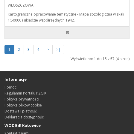
WŁOSZCZOWA
Kartograficzne opracowanie tematyczne - Mapa sozologiczna w skali
1:50000 i układzie współrzędnych 1942.
1
2
3
4
>
>|
Wyświetlono: 1 do 15 z 57 (4 stron)
Informacje
Pomoc
Regulamin Portalu PZGiK
Polityka prywatności
Polityka plików cookie
Dostawa i płatność
Deklaracja dostępności
WODGiK Katowice
Kontakt z nami