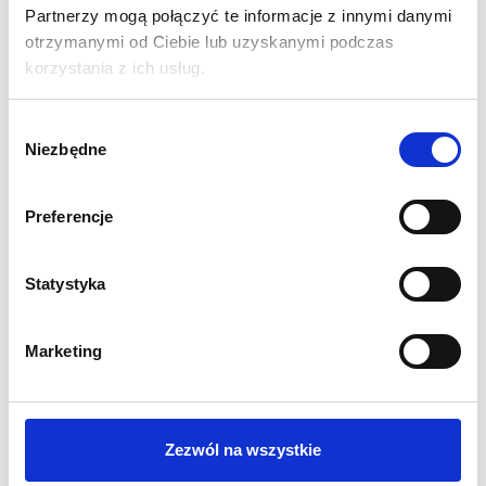
Partnerzy mogą połączyć te informacje z innymi danymi
otrzymanymi od Ciebie lub uzyskanymi podczas
korzystania z ich usług.
Wybór
Niezbędne
zgody
Preferencje
Statystyka
Mapa sozologiczna M-34-38-C
LUBLINIEC PŁN.
Marketing
Kartograficzne opracowanie tematyczne - Mapa sozologiczna w skali
1:50000 i układzie współrzędnych 1942.
Zezwól na wszystkie