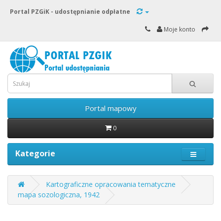
Portal PZGiK - udostępnianie odpłatne
Moje konto
Portal mapowy
0
Kategorie
Kartograficzne opracowania tematyczne
mapa sozologiczna, 1942