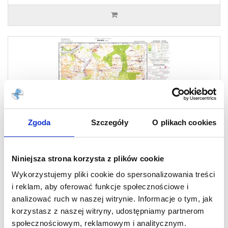
Zgoda
Szczegóły
O plikach cookies
Niniejsza strona korzysta z plików cookie
Mapa sozologiczna M-34-38-B
Wykorzystujemy pliki cookie do spersonalizowania treści
KŁOBUCK
i reklam, aby oferować funkcje społecznościowe i
Kartograficzne opracowanie tematyczne - Mapa sozologiczna w skali
analizować ruch w naszej witrynie. Informacje o tym, jak
1:50000 i układzie współrzędnych 1942.
korzystasz z naszej witryny, udostępniamy partnerom
społecznościowym, reklamowym i analitycznym.