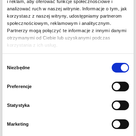
i reklam, aby oferować funkcje społecznościowe i
analizować ruch w naszej witrynie. Informacje o tym, jak
korzystasz z naszej witryny, udostępniamy partnerom
społecznościowym, reklamowym i analitycznym.
Partnerzy mogą połączyć te informacje z innymi danymi
otrzymanymi od Ciebie lub uzyskanymi podczas
korzystania z ich usług.
Mapa form geomorfologicznych 484.23
ARKUSZ 34
Wybór
Kartograficzne opracowanie tematyczne - Mapa form
Niezbędne
zgody
geomorfologicznych ze szczególnym uwzględnieniem form
antropogenicznych w skali 1:25000 i układzie współrzędnych 1965
strefa 4.
Preferencje
Statystyka
Marketing