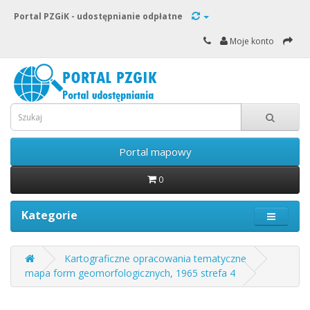
Portal PZGiK - udostępnianie odpłatne
Moje konto
Portal mapowy
0
Kategorie
Kartograficzne opracowania tematyczne
mapa form geomorfologicznych, 1965 strefa 4