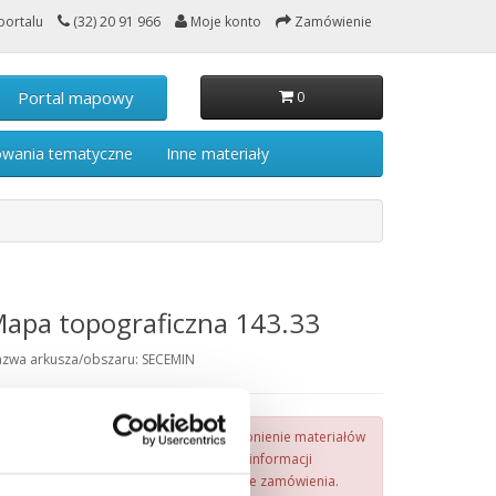
portalu
(32) 20 91 966
Moje konto
Zamówienie
Portal mapowy
0
owania tematyczne
Inne materiały
apa topograficzna 143.33
zwa arkusza/obszaru: SECEMIN
Ostateczna wysokość opłaty za udostępnienie materiałów
zasobu zostanie podana na podstawie informacji
podanych we wniosku na dalszym etapie zamówienia.