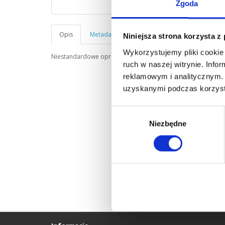
Zgoda
Opis
Metadane
Niniejsza strona korzysta z
Wykorzystujemy pliki cookie 
Niestandardowe opracowanie topograficzne w skali 1:25000 i
ruch w naszej witrynie. Inf
reklamowym i analitycznym. 
uzyskanymi podczas korzysta
Wybór
Niezbędne
zgody