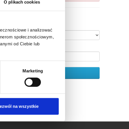
O plikach cookies
ostępne opcje
forma udostępnienia:
ołecznościowe i analizować
artnerom społecznościowym,
anymi od Ciebie lub
ość
Marketing
Dodaj do koszyka
ezwól na wszystkie