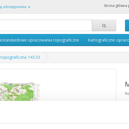
Strona główna 
j udostępniania
iestandardowe opracowania topograficzne
Kartograficzne oprac
topograficzna 143.33
M
Na