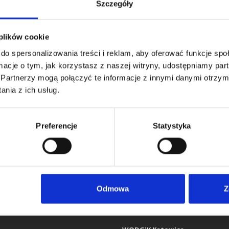
Szczegóły
D
 plików cookie
do spersonalizowania treści i reklam, aby oferować funkcje sp
 układzie współrzędnych 1965 strefa 1.
ormacje o tym, jak korzystasz z naszej witryny, udostępniamy p
Partnerzy mogą połączyć te informacje z innymi danymi otrzym
Il
nia z ich usług.
Preferencje
Statystyka
Odmowa
Z